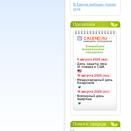
В Европе выбрано дерево
года
Праздники
Помоги природе