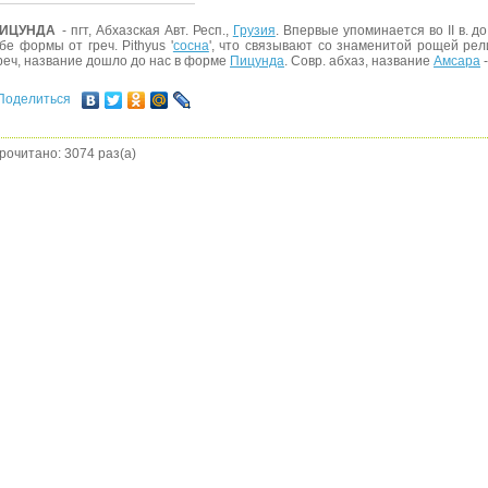
ИЦУНДА
- пгт, Абхазская Авт. Респ.,
Грузия
. Впервые упоминается во II в. до 
бе формы от греч. Pithyus '
сосна
', что связывают со знаменитой рощей рели
реч, название дошло до нас в форме
Пицунда
. Совр. абхаз, название
Амсара
-
Поделиться
рочитано: 3074 раз(а)