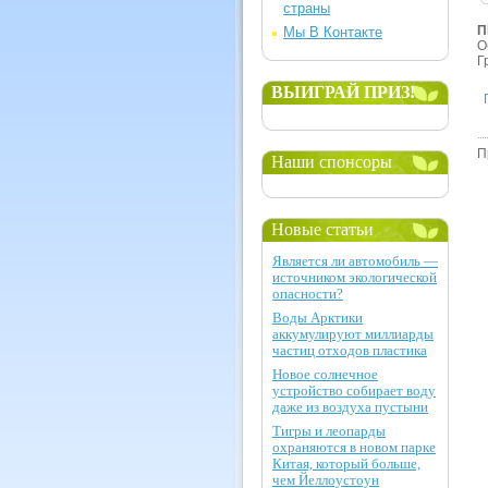
страны
П
Мы В Контакте
О
Г
ВЫИГРАЙ ПРИЗ!
П
Наши спонсоры
Новые статьи
Является ли автомобиль —
источником экологической
опасности?
Воды Арктики
аккумулируют миллиарды
частиц отходов пластика
Новое солнечное
устройство собирает воду
даже из воздуха пустыни
Тигры и леопарды
охраняются в новом парке
Китая, который больше,
чем Йеллоустоун