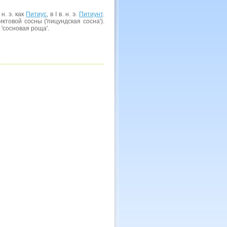
н. э. как
Питиус
, в I в. н. э.
Питиунт
.
ктовой сосны ('пицундская сосна').
 'сосновая роща'.