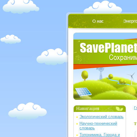
Навигация
Г
Экологический словарь
Научно-технический
Т
словарь
Топонимика. Города и