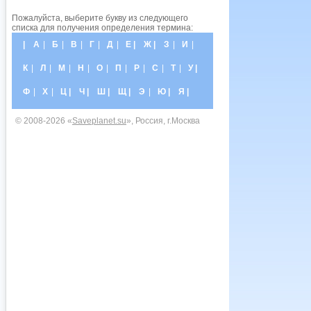
Пожалуйста, выберите букву из следующего
списка для получения определения термина:
|
А
|
Б
|
В
|
Г
|
Д
|
Е |
Ж |
З
|
И
|
К
|
Л
|
М
|
Н
|
О
|
П
|
Р
|
С
|
Т
|
У |
Ф
|
Х
|
Ц |
Ч |
Ш |
Щ |
Э
|
Ю |
Я |
© 2008-2026 «
Saveplanet.su
», Россия, г.Москва