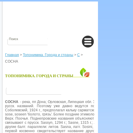
Главная
>
Топонимика. Города и страны
>
С
>
СОСНА
ТОПОНИМИКА. ГОРОДА И СТРАНЫ
СОСНА
- река, пп Дона; Орловская, Липецкая обл. Этимология от русск.
с
русск. названий. Поэтому уже давно ведутся поиски объяснения на
Соболевский, 1924 г., предполагал кальку сарматского названия, Т. Лер-Сп
sose, soseen 'болото, грязь'. Более поздние этимологии связаны с гидро
Верх. Поочья. Поднепровские названия объясняют из балт. *Tusna > *Тъс
связывают с прусск. Sassyn, 1294 г.; Sasne, 1315 г.; Zossin, 1350г., позже S
другие балт. параллели: литов. Sasna, латг. Sosini, Soseni. Хотя вторая
первой косвенно свидетельствует название другого пп Дона
Тихая С