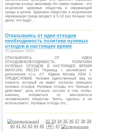
средства в нашу экономику. Но самое главное - это
исцеление здоровья общества и окружающей
среды в целом. Здоровое общество и исцеленная
окружающая среда воздаст в 5-10 раз больше тех
денег, что будут ...
Отказываясь от идеи отходов
необходимость политики нулевых
отходов в настоящее время
20 декабря 2009 г.
ОТКАЗЫВАЯСЬ ОТ ИДЕИ
ОТХОДОВНЕОБХОДИМОСТЬ ПОЛИТИКИ
НУЛЕВЫХ ОТХОДОВ В НАСТОЯЩЕЕ ВРЕМЯ
МИХАЭЛЬ ЙЕСЕН Перевод с английского и
дополнения к.т.н. А.Г. Юдина Москва 2004 1.
ПРЕДИСЛОВИЕ Человек единственный вид на
планете, который не живет согласно принципу
нулевых отходов. Нулевые отходы это "призыв к
действию", цель которого состоит в том, чтобы,
наконец, избавиться от менталитета
человеческого общества "взять, сделать и не
использовать". Нулевые отходы это ...
1
...
32
33
34
35
36
37
38
39
40
41
42
43
44
45
46
47