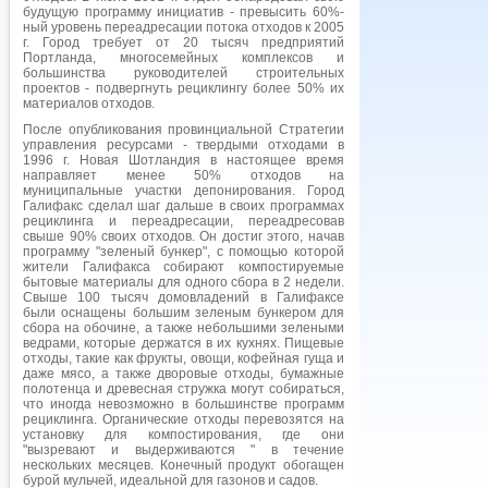
будущую программу инициатив - превысить 60%-
ный уровень переадресации потока отходов к 2005
г. Город требует от 20 тысяч предприятий
Портланда, многосемейных комплексов и
большинства руководителей строительных
проектов - подвергнуть рециклингу более 50% их
материалов отходов.
После опубликования провинциальной Стратегии
управления ресурсами - твердыми отходами в
1996 г. Новая Шотландия в настоящее время
направляет менее 50% отходов на
муниципальные участки депонирования. Город
Галифакс сделал шаг дальше в своих программах
рециклинга и переадресации, переадресовав
свыше 90% своих отходов. Он достиг этого, начав
программу "зеленый бункер", с помощью которой
жители Галифакса собирают компостируемые
бытовые материалы для одного сбора в 2 недели.
Свыше 100 тысяч домовладений в Галифаксе
были оснащены большим зеленым бункером для
сбора на обочине, а также небольшими зелеными
ведрами, которые держатся в их кухнях. Пищевые
отходы, такие как фрукты, овощи, кофейная гуща и
даже мясо, а также дворовые отходы, бумажные
полотенца и древесная стружка могут собираться,
что иногда невозможно в большинстве программ
рециклинга. Органические отходы перевозятся на
установку для компостирования, где они
"вызревают и выдерживаются " в течение
нескольких месяцев. Конечный продукт обогащен
бурой мульчей, идеальной для газонов и садов.