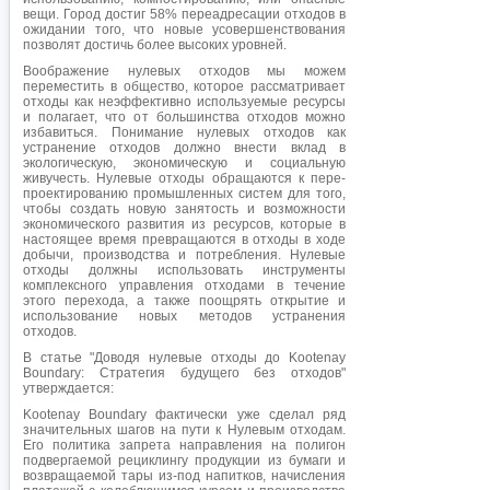
вещи. Город достиг 58% переадресации отходов в
ожидании того, что новые усовершенствования
позволят достичь более высоких уровней.
Воображение нулевых отходов мы можем
переместить в общество, которое рассматривает
отходы как неэффективно используемые ресурсы
и полагает, что от большинства отходов можно
избавиться. Понимание нулевых отходов как
устранение отходов должно внести вклад в
экологическую, экономическую и социальную
живучесть. Нулевые отходы обращаются к пере-
проектированию промышленных систем для того,
чтобы создать новую занятость и возможности
экономического развития из ресурсов, которые в
настоящее время превращаются в отходы в ходе
добычи, производства и потребления. Нулевые
отходы должны использовать инструменты
комплексного управления отходами в течение
этого перехода, а также поощрять открытие и
использование новых методов устранения
отходов.
В статье "Доводя нулевые отходы до Kootenay
Boundary: Стратегия будущего без отходов"
утверждается:
Kootenay Boundary фактически уже сделал ряд
значительных шагов на пути к Нулевым отходам.
Его политика запрета направления на полигон
подвергаемой рециклингу продукции из бумаги и
возвращаемой тары из-под напитков, начисления