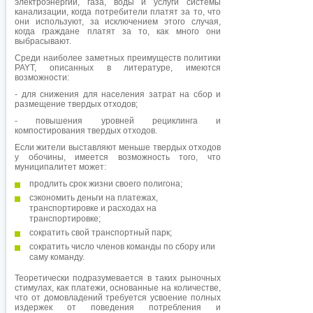
электроэнергии, газа, воды и услуги системы
канализации, когда потребители платят за то, что
они используют, за исключением этого случая,
когда граждане платят за то, как много они
выбрасывают.
Среди наиболее заметных преимуществ политики
PAYT, описанных в литературе, имеются
возможности:
- для снижения для населения затрат на сбор и
размещение твердых отходов;
- повышения уровней рециклинга и
компостирования твердых отходов.
Если жители выставляют меньше твердых отходов
у обочины, имеется возможность того, что
муниципалитет может:
продлить срок жизни своего полигона;
сэкономить деньги на платежах,
транспортировке и расходах на
транспортировке;
сократить свой транспортный парк;
сократить число членов команды по сбору или
саму команду.
Теоретически подразумевается в таких рыночных
стимулах, как платежи, основанные на количестве,
что от домовладений требуется усвоение полных
издержек от поведения потребления и