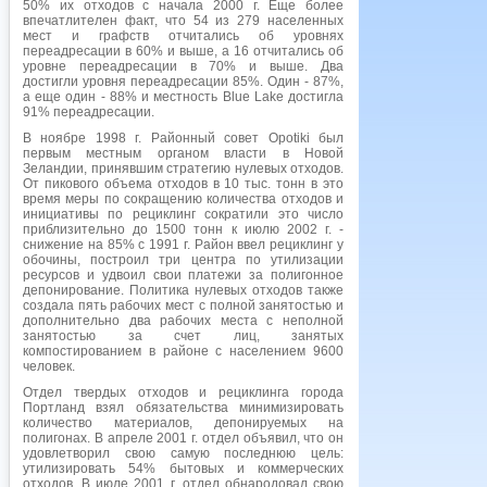
50% их отходов с начала 2000 г. Еще более
впечатлителен факт, что 54 из 279 населенных
мест и графств отчитались об уровнях
переадресации в 60% и выше, а 16 отчитались об
уровне переадресации в 70% и выше. Два
достигли уровня переадресации 85%. Один - 87%,
а еще один - 88% и местность Blue Lake достигла
91% переадресации.
В ноябре 1998 г. Районный совет Opotiki был
первым местным органом власти в Новой
Зеландии, принявшим стратегию нулевых отходов.
От пикового объема отходов в 10 тыс. тонн в это
время меры по сокращению количества отходов и
инициативы по рециклинг сократили это число
приблизительно до 1500 тонн к июлю 2002 г. -
снижение на 85% с 1991 г. Район ввел рециклинг у
обочины, построил три центра по утилизации
ресурсов и удвоил свои платежи за полигонное
депонирование. Политика нулевых отходов также
создала пять рабочих мест с полной занятостью и
дополнительно два рабочих места с неполной
занятостью за счет лиц, занятых
компостированием в районе с населением 9600
человек.
Отдел твердых отходов и рециклинга города
Портланд взял обязательства минимизировать
количество материалов, депонируемых на
полигонах. В апреле 2001 г. отдел объявил, что он
удовлетворил свою самую последнюю цель:
утилизировать 54% бытовых и коммерческих
отходов. В июле 2001 г. отдел обнародовал свою