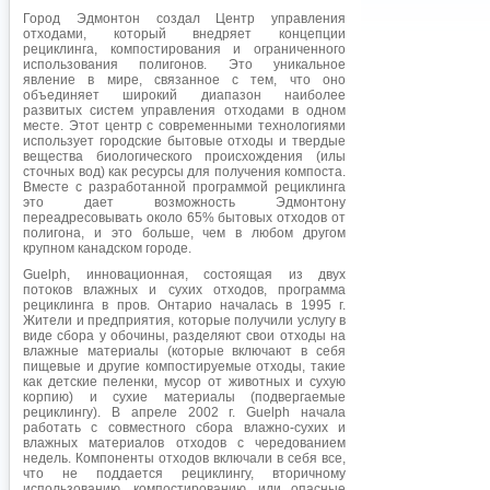
Город Эдмонтон создал Центр управления
отходами, который внедряет концепции
рециклинга, компостирования и ограниченного
использования полигонов. Это уникальное
явление в мире, связанное с тем, что оно
объединяет широкий диапазон наиболее
развитых систем управления отходами в одном
месте. Этот центр с современными технологиями
использует городские бытовые отходы и твердые
вещества биологического происхождения (илы
сточных вод) как ресурсы для получения компоста.
Вместе с разработанной программой рециклинга
это дает возможность Эдмонтону
переадресовывать около 65% бытовых отходов от
полигона, и это больше, чем в любом другом
крупном канадском городе.
Guelph, инновационная, состоящая из двух
потоков влажных и сухих отходов, программа
рециклинга в пров. Онтарио началась в 1995 г.
Жители и предприятия, которые получили услугу в
виде сбора у обочины, разделяют свои отходы на
влажные материалы (которые включают в себя
пищевые и другие компостируемые отходы, такие
как детские пеленки, мусор от животных и сухую
корпию) и сухие материалы (подвергаемые
рециклингу). В апреле 2002 г. Guelph начала
работать с совместного сбора влажно-сухих и
влажных материалов отходов с чередованием
недель. Компоненты отходов включали в себя все,
что не поддается рециклингу, вторичному
использованию, компостированию, или опасные