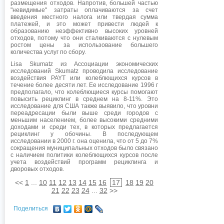
размещения отходов. Напротив, большей частью
"невидимые" затраты оплачиваются за счет
введения местного налога или твердая сумма
платежей, и это может привести людей к
образованию неэффективно высоких уровней
отходов, потому что они сталкиваются с нулевым
ростом цены за использование большего
количества услуг по сбору.
Lisa Skumatz из Ассоциации экономических
исследований Skumatz проводила исследование
воздействия PAYT или колеблющихся курсов в
течение более десяти лет. Ее исследование 1996 г
предполагало, что колеблющиеся курсы помогают
повысить рециклинг в среднем на 8-11%. Это
исследование для США также выявило, что уровни
переадресации были выше среди городов с
меньшим населением, более высокими средними
доходами и среди тех, в которых предлагается
рециклинг у обочины. В последующем
исследовании в 2000 г. она оценила, что от 5 до 7%
сокращения муниципальных отходов было связано
с наличием политики колеблющихся курсов после
учета воздействий программ рециклинга и
дворовых отходов.
<<
1
...
10
11
12
13
14
15
16
17
18
19
20
21
22
23
24
...
32
>>
Поделиться