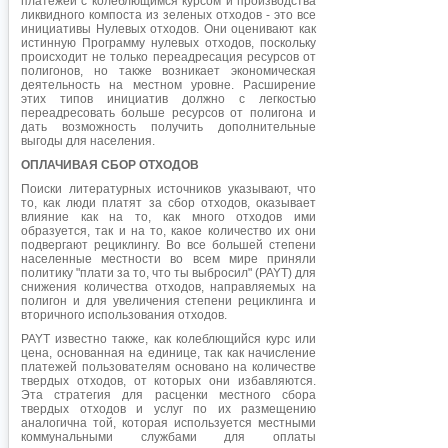
платежей с колеблющимся курсом и производства
ликвидного компоста из зеленых отходов - это все
инициативы Нулевых отходов. Они оценивают как
истинную Программу нулевых отходов, поскольку
происходит не только переадресация ресурсов от
полигонов, но также возникает экономическая
деятельность на местном уровне. Расширение
этих типов инициатив должно с легкостью
переадресовать больше ресурсов от полигона и
дать возможность получить дополнительные
выгоды для населения.
ОПЛАЧИВАЯ СБОР ОТХОДОВ
Поиски литературных источников указывают, что
то, как люди платят за сбор отходов, оказывает
влияние как на то, как много отходов ими
образуется, так и на то, какое количество их они
подвергают рециклингу. Во все большей степени
населенные местности во всем мире приняли
политику "плати за то, что ты выбросил" (PAYT) для
снижения количества отходов, направляемых на
полигон и для увеличения степени рециклинга и
вторичного использования отходов.
PAYT известно также, как колеблющийся курс или
цена, основанная на единице, так как начисление
платежей пользователям основано на количестве
твердых отходов, от которых они избавляются.
Эта стратегия для расценки местного сбора
твердых отходов и услуг по их размещению
аналогична той, которая используется местными
коммунальными службами для оплаты