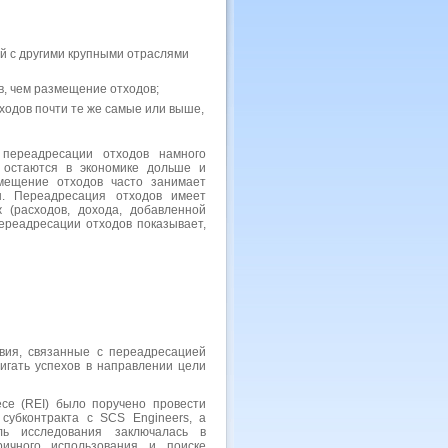
й с другими крупными отраслями
в, чем размещение отходов;
ходов почти те же самые или выше,
 переадресации отходов намного
, остаются в экономике дольше и
мещение отходов часто занимает
н. Переадресация отходов имеет
 (расходов, дохода, добавленной
переадресации отходов показывает,
вия, связанные с переадресацией
тигать успехов в направлении цели
се (REI) было поручено провести
 субконтракта с SCS Engineers, а
ль исследования заключалась в
ричного использования и поиске