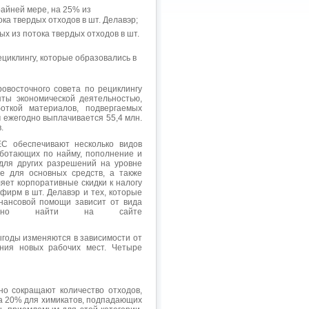
райней мере, на 25% из
ка твердых отходов в шт. Делавэр;
ых из потока твердых отходов в шт.
циклингу, которые образовались в
овосточного совета по рециклингу
яты экономической деятельностью,
откой материалов, подвергаемых
 ежегодно выплачивается 55,4 млн.
.
 обеспечивают несколько видов
аботающих по найму, пополнение и
 для других разрешений на уровне
е для основных средств, а также
ет корпоративные скидки к налогу
фирм в шт. Делавэр и тех, которые
нансовой помощи зависит от вида
можно найти на сайте
ыгоды изменяются в зависимости от
ания новых рабочих мест. Четыре
о сокращают количество отходов,
на 20% для химикатов, подпадающих