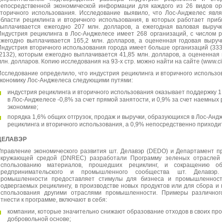
непосредственной экономической информации для каждого из 26 видов ор
вторичного использования. Исследование выявило, что Лос-Анджелес явл
области рециклинга и вторичного использования, в которых работает приб
выплачивается ежегодно 207 млн. долларов, а ежегодная валовая выручк
Индустрия рециклинга в Лос-Анджелесе имеет 268 организаций, с числом 
ежегодно выплачивается 165,2 млн. долларов, а оцененная годовая выручк
Индустрия вторичного использования города имеет больше организаций (333
(2132), которым ежегодно выплачивается 41,85 млн. долларов, а оцененная 
лн. долларов. Копию исследования на 93-х стр. можно найти на сайте (www.ci.la
Исследование определило, что индустрия рециклинга и вторичного использо
экономику Лос-Анджелеса следующими путями:
индустрия рециклинга и вторичного использования оказывает поддержку 
в Лос-Анджелесе -0,8% за счет прямой занятости, и 0,9% за счет наемных 
экономике;
порядка 1,6% общих отгрузок, продаж и выручки, образующихся в Лос-Анд
рециклинга и вторичного использования, а 0,9% непосредственно приходит
ДЕЛАВЭР
Управление экономического развития шт. Делавэр (DEDO) и Департамент п
окружающей средой (DNREC) разработали Программу зеленых отраслей
использованию материалов, прошедших рециклинг, и сокращению о
предпринимательского и промышленного сообщества шт. Делавэр
промышленности предоставляет стимулы для бизнеса и промышленност
подвергаемых рециклингу, в производстве новых продуктов или для сбора и
использования другими отраслями промышленности. Примеры различног
тнести к программе, включают в себя:
компании, которые значительно снижают образование отходов в своих пр
добровольной основе;