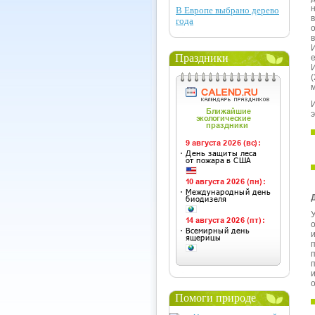
В Европе выбрано дерево
года
Праздники
м
о
Помоги природе