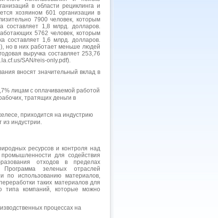
ганизаций в области рециклинга и
яется хозяином 601 организации в
лизительно 7900 человек, которым
а составляет 1,8 млрд. долларов.
работающих 5762 человек, которым
а составляет 1,6 млрд. долларов.
), но в них работает меньше людей
годовая выручка составляет 253,76
.cf.us/SAN/reis-only.pdf).
вания вносят значительный вклад в
1,7% лицам с оплачиваемой работой
рабочих, тратящих деньги в
желесе, приходится на индустрию
 из индустрии.
риродных ресурсов и контроля над
 промышленности для содействия
бразования отходов в пределах
. Программа зеленых отраслей
и по использованию материалов,
 переработки таких материалов для
о типа компаний, которые можно
оизводственных процессах на