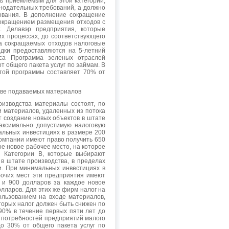
ть приемлемым для этой категории,
онодательных требований, а должно
ования. В дополнение сокращение
сокращением размещения отходов с
. Делавэр предприятия, которые
х процессах, до соответствующего
а сокращаемых отходов налоговые
идки предоставляются на 5-летний
еса Программа зеленых отраслей
 общего пакета услуг по займам. В
той программы составляет 70% от
тве подаваемых материалов
изводства материалы состоят, по
ли материалов, удаленных из потока
т создание новых объектов в штате
аксимально допустимую налоговую
альных инвестициях в размере 200
компании имеют право получить 650
е новое рабочее место, на которое
я Категории В, которые выбирают
в штате производства, в пределах
и. При минимальных инвестициях в
бочих мест эти предприятия имеют
 и 900 долларов за каждое новое
олларов. Для этих же фирм налог на
ользованием на входе материалов,
оторых налог должен быть снижен по
90% в течение первых пяти лет до
ля потребностей предприятий малого
о 30% от общего пакета услуг по