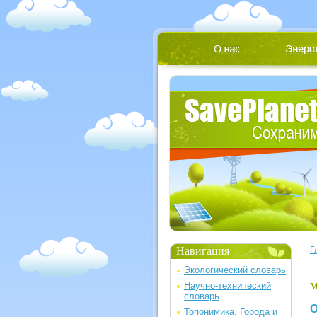
Навигация
Г
Экологический словарь
Научно-технический
М
словарь
О
Топонимика. Города и