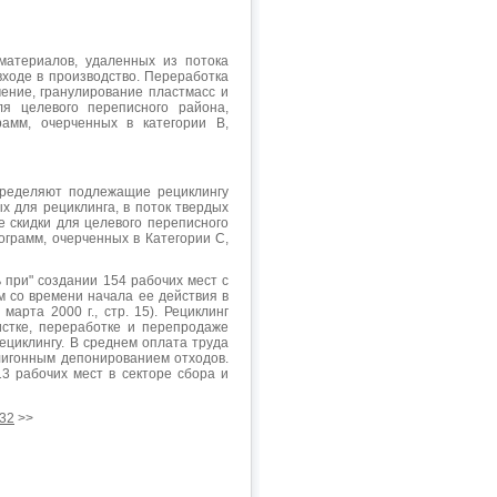
материалов, удаленных из потока
входе в производство. Переработка
ение, гранулирование пластмасс и
ля целевого переписного района,
амм, очерченных в категории В,
пределяют подлежащие рециклингу
 для рециклинга, в поток твердых
е скидки для целевого переписного
грамм, очерченных в Категории С,
при" создании 154 рабочих мест с
 со времени начала ее действия в
марта 2000 г., стр. 15). Рециклинг
истке, переработке и перепродаже
ециклингу. В среднем оплата труда
олигонным депонированием отходов.
13 рабочих мест в секторе сбора и
32
>>