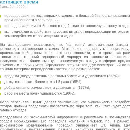
астоящее время
0 декабря 2009 г.
переадресация потока твердых отходов это большой бизнес, сопоставимы
промышленности в Калифорнии;
переадресация имеет большее воздействие на экономику на тонну отходо
экономические воздействия на уровне штата от переадресации потоков от
чем воздействия от размещения отходов.
Оба исследования показывают, что "на тонну" экономические выгоды
превосходят размещение отходов. Материалы, подвергнутые рециклингу
управляются в большем числе секторов экономики, в то время как раз
относительно короткий одноразовый маршрут из экономики на полиго
последовательно более высокую экономическую выгоду в сферах продаж
стоимости и рабочих мест. Усреднение результатов двух исследований по 
что когда материал переадресовывается, а не размещается:
продажи (государственные расходы) более чем удваиваются (212%);
доход возрастает более чем в 1,5 раза (165%);
добавленная стоимость почти удваивается (177%);
рабочие места почти удваиваются (190%).
Обзор персонала CIWMB делает заключение, что экономические воздейст
отходов, должны продолжать возрастать по мере того, как штат будет дос
нулевых отходов.
Исследование об экономической информации о рециклинге в Лос-Анджеле
городом Лос-Анджелес. Его проводила компания R.W.Beck, Inc., в рамках
экономическое моделирование проводил Университет шт. Айова. Це
документальном подтверждении размера индустрии рециклинга и вто