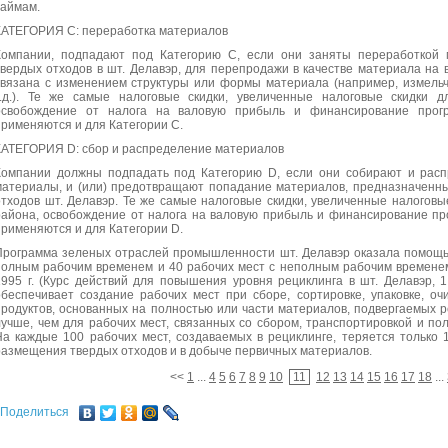
займам.
КАТЕГОРИЯ С: переработка материалов
Компании, подпадают под Категорию С, если они заняты переработкой 
твердых отходов в шт. Делавэр, для перепродажи в качестве материала на 
связана с изменением структуры или формы материала (например, измельч
т.д.). Те же самые налоговые скидки, увеличенные налоговые скидки д
освобождение от налога на валовую прибыль и финансирование прогр
применяются и для Категории С.
КАТЕГОРИЯ D: сбор и распределение материалов
Компании должны подпадать под Категорию D, если они собирают и рас
материалы, и (или) предотвращают попадание материалов, предназначенных
отходов шт. Делавэр. Те же самые налоговые скидки, увеличенные налоговы
района, освобождение от налога на валовую прибыль и финансирование про
применяются и для Категории D.
Программа зеленых отраслей промышленности шт. Делавэр оказала помощь 
полным рабочим временем и 40 рабочих мест с неполным рабочим временем
1995 г. (Курс действий для повышения уровня рециклинга в шт. Делавэр, 1 
обеспечивает создание рабочих мест при сборе, сортировке, упаковке, оч
продуктов, основанных на полностью или части материалов, подвергаемых р
лучше, чем для рабочих мест, связанных со сбором, транспортировкой и п
На каждые 100 рабочих мест, создаваемых в рециклинге, теряется только 
размещения твердых отходов и в добыче первичных материалов.
<<
1
...
4
5
6
7
8
9
10
11
12
13
14
15
16
17
18
...
Поделиться