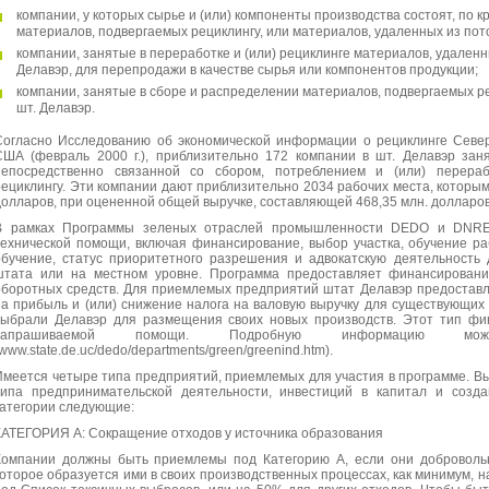
компании, у которых сырье и (или) компоненты производства состоят, по к
материалов, подвергаемых рециклингу, или материалов, удаленных из пото
компании, занятые в переработке и (или) рециклинге материалов, удаленн
Делавэр, для перепродажи в качестве сырья или компонентов продукции;
компании, занятые в сборе и распределении материалов, подвергаемых ре
шт. Делавэр.
Согласно Исследованию об экономической информации о рециклинге Север
США (февраль 2000 г.), приблизительно 172 компании в шт. Делавэр зан
непосредственно связанной со сбором, потреблением и (или) перераб
рециклингу. Эти компании дают приблизительно 2034 рабочих места, которым
долларов, при оцененной общей выручке, составляющей 468,35 млн. долларов
В рамках Программы зеленых отраслей промышленности DEDO и DNREC
технической помощи, включая финансирование, выбор участка, обучение р
обучение, статус приоритетного разрешения и адвокатскую деятельность
штата или на местном уровне. Программа предоставляет финансировани
оборотных средств. Для приемлемых предприятий штат Делавэр предоставля
на прибыль и (или) снижение налога на валовую выручку для существующих 
выбрали Делавэр для размещения своих новых производств. Этот тип фи
запрашиваемой помощи. Подробную информацию 
www.state.de.uc/dedo/departments/green/greenind.htm).
Имеется четыре типа предприятий, приемлемых для участия в программе. В
типа предпринимательской деятельности, инвестиций в капитал и созд
категории следующие:
КАТЕГОРИЯ А: Сокращение отходов у источника образования
Компании должны быть приемлемы под Категорию А, если они добровольн
которое образуется ими в своих производственных процессах, как минимум, 