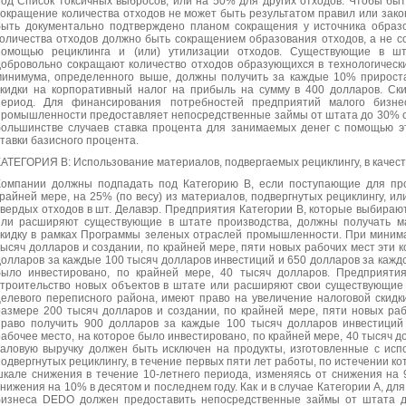
под Список токсичных выбросов, или на 50% для других отходов. Чтобы бы
сокращение количества отходов не может быть результатом правил или зак
быть документально подтверждено планом сокращения у источника образ
количества отходов должно быть сокращением образования отходов, а не 
помощью рециклинга и (или) утилизации отходов. Существующие в шт
добровольно сокращают количество отходов образующихся в технологически
минимума, определенного выше, должны получить за каждые 10% прирост
скидки на корпоративный налог на прибыль на сумму в 400 долларов. Ск
период. Для финансирования потребностей предприятий малого бизн
промышленности предоставляет непосредственные займы от штата до 30% от
большинстве случаев ставка процента для занимаемых денег с помощью э
ставки базисного процента.
КАТЕГОРИЯ В: Использование материалов, подвергаемых рециклингу, в качес
Компании должны подпадать под Категорию В, если поступающие для про
крайней мере, на 25% (по весу) из материалов, подвергнутых рециклингу, и
твердых отходов в шт. Делавэр. Предприятия Категории В, которые выбираю
или расширяют существующие в штате производства, должны получать м
скидку в рамках Программы зеленых отраслей промышленности. При миним
тысяч долларов и создании, по крайней мере, пяти новых рабочих мест эти 
долларов за каждые 100 тысяч долларов инвестиций и 650 долларов за каждо
было инвестировано, по крайней мере, 40 тысяч долларов. Предприяти
строительство новых объектов в штате или расширяют свои существующие 
целевого переписного района, имеют право на увеличение налоговой скидк
размере 200 тысяч долларов и создании, по крайней мере, пяти новых ра
право получить 900 долларов за каждые 100 тысяч долларов инвестиций
рабочее место, на которое было инвестировано, по крайней мере, 40 тысяч д
валовую выручку должен быть исключен на продукты, изготовленные с исп
подвергнутых рециклингу, в течение первых пяти лет работы, по истечении к
шкале снижения в течение 10-летнего периода, изменяясь от снижения на 
снижения на 10% в десятом и последнем году. Как и в случае Категории А, д
бизнеса DEDO должен предоставить непосредственные займы от штата д