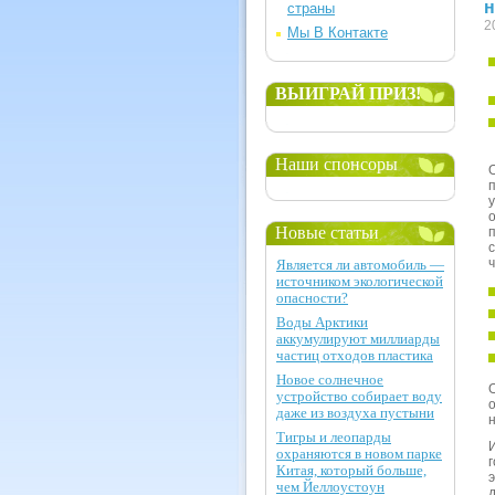
н
страны
2
Мы В Контакте
ВЫИГРАЙ ПРИЗ!
Наши спонсоры
Новые статьи
Является ли автомобиль —
источником экологической
опасности?
Воды Арктики
аккумулируют миллиарды
частиц отходов пластика
Новое солнечное
устройство собирает воду
даже из воздуха пустыни
Тигры и леопарды
охраняются в новом парке
Китая, который больше,
чем Йеллоустоун