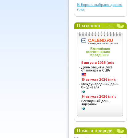
В Европе выбрано дерево
года
Праздники
Помоги природе