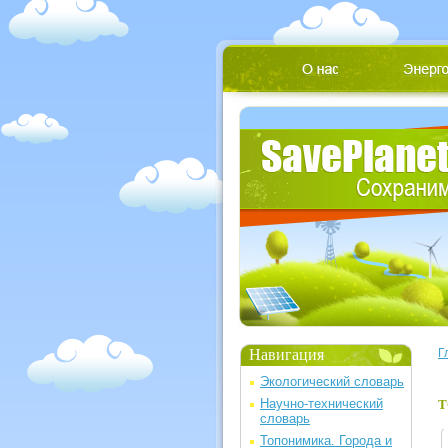
Навигация
Г
Экологический словарь
Научно-технический
Т
словарь
Топонимика. Города и