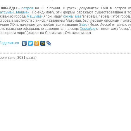
ОККАЙДО
-
остров
на С. Японии. В русск. документах XVIII в. остров 
атсумай
,
Мацмай
. По-видимому, эти формы отражают существовавшее в т
азванию города
Мацумаэ
(япон. мацу '
сосна
',
маэ
'впереди, перед'); этот горо
строва в местности с айнск. названием Матомай, был первым опорным пункто
ачале XIX в. начинает употребляться название
Эдзо
(Йезо, Иессо) от айнск. 
. это название официально заменяется на совр.
Хоккайдо
от япон. хоку 'север', 
 северном море' (остров на С. омывает Охотское море).
Поделиться
рочитано: 3031 раз(а)