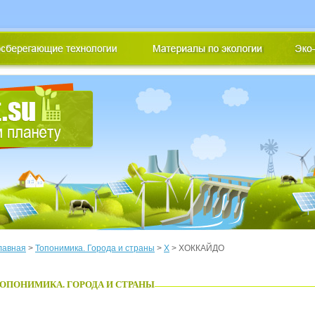
лавная
>
Топонимика. Города и страны
>
Х
> ХОККАЙДО
ОПОНИМИКА. ГОРОДА И СТРАНЫ