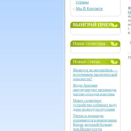
страны
Х
Мы В Контакте
М
н
о
ВЫИГРАЙ ПРИЗ!
н
г
в
Наши спонсоры
П
Новые статьи
Является ли автомобиль —
источником экологической
опасности?
Воды Арктики
аккумулируют миллиарды
частиц отходов пластика
Новое солнечное
устройство собирает воду
даже из воздуха пустыни
Тигры и леопарды
охраняются в новом парке
Китая, который больше,
чем Йеллоустоун