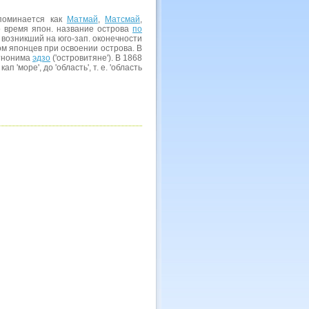
упоминается как
Матмай
,
Матсмай
,
о время япон. название острова
по
д, возникший на юго-зап. оконечности
м японцев при освоении острова. В
этнонима
эдзо
('островитяне'). В 1868
кап 'море', до 'область', т. е. 'область