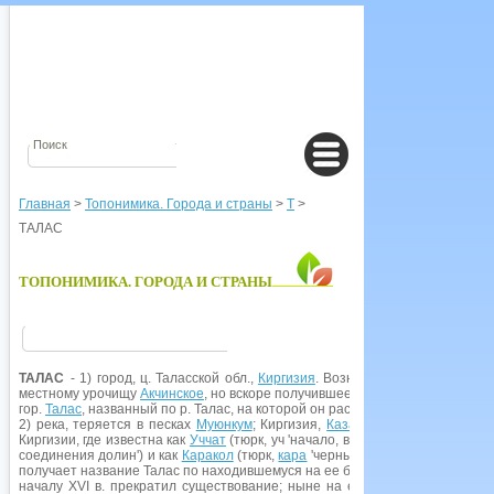
Главная
>
Топонимика. Города и страны
>
Т
>
ТАЛАС
ТОПОНИМИКА. ГОРОДА И СТРАНЫ
ТАЛАС
- 1) город, ц. Таласской обл.,
Киргизия
. Возник в 1877 г. как пер
местному урочищу
Акчинское
, но вскоре получившее русск. название Дмитp
гор.
Талас
, названный по р. Талас, на которой он расположен.
2) река, теряется в песках
Муюнкум
; Киргизия,
Казахстан
. Река начинает
Киргизии, где известна как
Уччат
(тюрк, уч 'начало, верх, вершина', чат - с
соединения долин') и как
Каракол
(тюрк,
кара
'черный', кол 'река, речка, л
получает название Талас по находившемуся на ее берегах городу
Тараз
(Т
началу XVI в. прекратил существование; ныне на его месте город
Джам