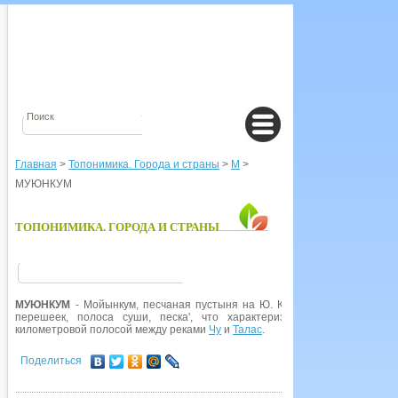
Главная
>
Топонимика. Города и страны
>
М
>
МУЮНКУМ
ТОПОНИМИКА. ГОРОДА И СТРАНЫ
МУЮНКУМ
- Мойынкум, песчаная пустыня на Ю. Казахстана. Название от
перешеек, полоса суши, песка', что характеризует конфигурацию 
километровой полосой между реками
Чу
и
Талас
.
Поделиться