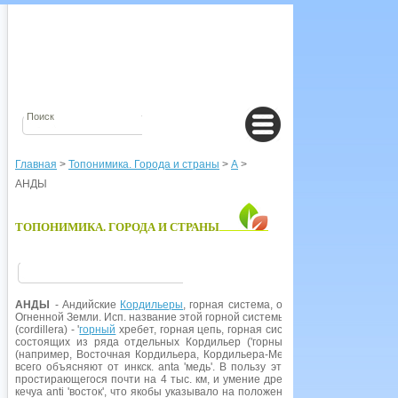
Главная
>
Топонимика. Города и страны
>
А
>
АНДЫ
ТОПОНИМИКА. ГОРОДА И СТРАНЫ
АНДЫ
- Андийские
Кордильеры
, горная система, окаймляющая Юж. Амери
Огненной Земли. Исп. название этой горной системы Кордильера-де-лос-Ан
(cordillera) - '
горный
хребет, горная цепь, горная система')
или
'горная сис
состоящих из ряда отдельных Кордильер ('горных хребтов, горных ц
(например, Восточная Кордильера, Кордильера-Мерида, Патагонская Кор
всего объясняют от инкск. anta 'медь'. В пользу этой этимологии говори
простирающегося почти на 4 тыс. км, и умение древних инков выплавлят
кечуа anti 'восток', что якобы указывало на положение гор относительно