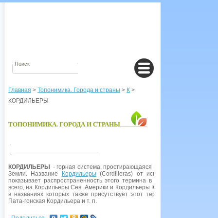
Главная
>
Топонимика. Города и страны
>
К
>
КОРДИЛЬЕРЫ
ТОПОНИМИКА. ГОРОДА И СТРАНЫ
КОРДИЛЬЕРЫ
- горная система, простирающаяся вдоль зап. окраины
Се
Земли. Название
Кордильеры
(Cordilleras) от исп. кордильера (cordille
показывает распространенность этого термина в оронимии горной сис
всего, на Кордильеры Сев. Америки и Кордильеры Юж. Америки (
или
Анд
в названиях которых также присутствует этот термин, например: Корд
Пата-гонская Кордильера и т. п.