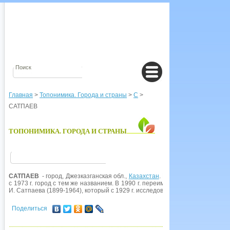
Главная
>
Топонимика. Города и страны
>
С
>
САТПАЕВ
ТОПОНИМИКА. ГОРОДА И СТРАНЫ
САТПАЕВ
- город, Джезказганская обл.,
Казахстан
. Возник в 1956 г. как по
с 1973 г. город с тем же названием. В 1990 г. переименован в
Сатпаев
по
ф
И. Сатпаева (1899-1964), который с 1929 г. исследовал Джезказганское 
Поделиться