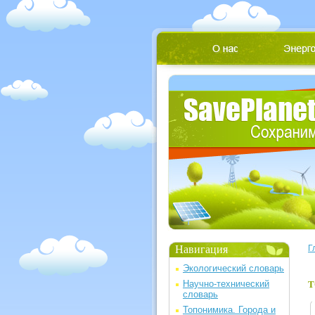
Навигация
Г
Экологический словарь
Научно-технический
Т
словарь
Топонимика. Города и