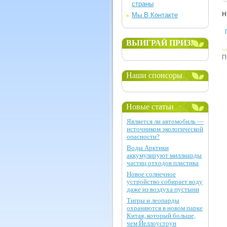
страны
Н
Мы В Контакте
ВЫИГРАЙ ПРИЗ!
П
Наши спонсоры
Новые статьи
Является ли автомобиль —
источником экологической
опасности?
Воды Арктики
аккумулируют миллиарды
частиц отходов пластика
Новое солнечное
устройство собирает воду
даже из воздуха пустыни
Тигры и леопарды
охраняются в новом парке
Китая, который больше,
чем Йеллоустоун