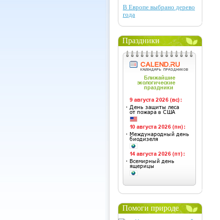
В Европе выбрано дерево
года
Праздники
Помоги природе