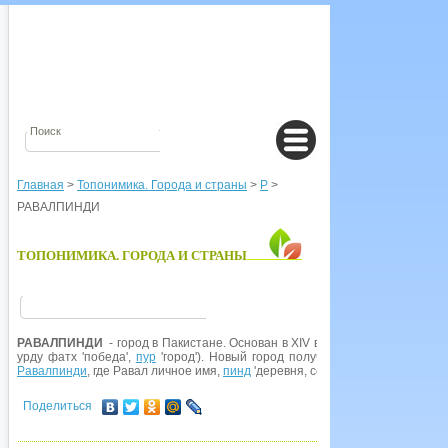
Главная
>
Топонимика. Города и страны
>
Р
>
РАВАЛПИНДИ
ТОПОНИМИКА. ГОРОДА И СТРАНЫ
РАВАЛПИНДИ
- город в Пакистане. Основан в XIV в. на месте древнего 
урду фатх 'победа',
пур
'город'). Новый город получил название
по
имени
Равалпинди
, где Равал личное имя,
пинд
'деревня, селение'.
Поделиться