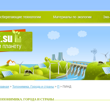
лавная
>
Топонимика. Города и страны
>
П
> ПИНД
ОПОНИМИКА. ГОРОДА И СТРАНЫ