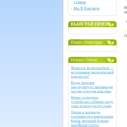
страны
П
Мы В Контакте
д
ВЫИГРАЙ ПРИЗ!
П
Наши спонсоры
Новые статьи
Является ли автомобиль —
источником экологической
опасности?
Воды Арктики
аккумулируют миллиарды
частиц отходов пластика
Новое солнечное
устройство собирает воду
даже из воздуха пустыни
Тигры и леопарды
охраняются в новом парке
Китая, который больше,
чем Йеллоустоун