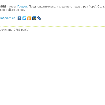
ИНД
- горы,
Греция
. Предположительно, название от кельт, реп 'гора'. Ср. 
р. от той же основы.
Поделиться
рочитано: 2783 раз(а)