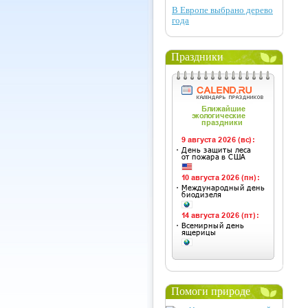
В Европе выбрано дерево
года
Праздники
Помоги природе