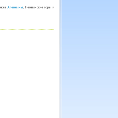
также
Апеннины
, Пеннинские горы и