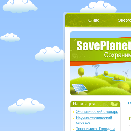
Навигация
Г
Экологический словарь
Научно-технический
Т
словарь
Топонимика. Города и