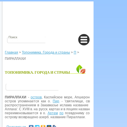
Главная
>
Топонимика. Города и страны
>
П
>
ПИРАЛЛАХИ
ТОПОНИМИКА. ГОРОДА И СТРАНЫ
ПИРАЛЛАХИ
-
остров
, Каспийское море, Апшеронский арх.,
Азербайджа
остров упоминается как о.
Пир
- 'святилище, святое место', в XIV в.
распространением в Закавказье ислама название приобретает мусульм
Аллаха'. С XVIII в. на русск. картах и в лоциях название приводится в виде 
переименовывается в о.
Артем
по
псевдониму сов. парт, и гос. деятеля
острову возвращено азерб. название Пираллахи.