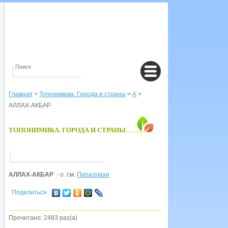
Главная
>
Топонимика. Города и страны
>
А
>
АЛЛАХ-АКБАР
ТОПОНИМИКА. ГОРОДА И СТРАНЫ
АЛЛАХ-АКБАР
- о. см.
Пираллахи
Поделиться
Прочитано: 2483 раз(а)