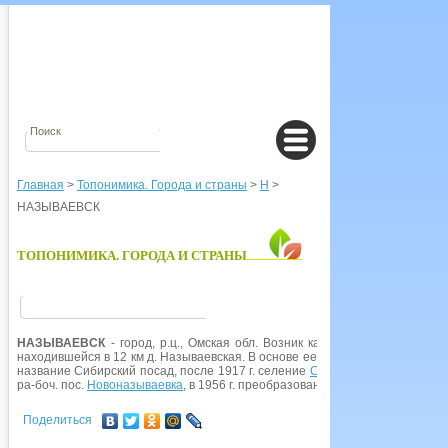
Главная
>
Топонимика. Города и страны
>
Н
>
НАЗЫВАЕВСК
ТОПОНИМИКА. ГОРОДА И СТРАНЫ
НАЗЫВАЕВСК
- город, р.ц., Омская обл. Возник как пос. при ст. Назыв
находившейся в 12 км д. Называевская. В основе ее названия фамилия Наз
название Сибирский посад, после 1917 г. селение
Сибирское
. В 1933 г. о
ра-боч. пос.
Новоназываевка
, в 1956 г. преобразован в город и переимено
Поделиться