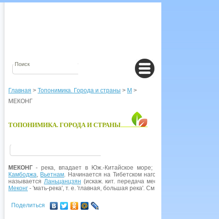
Главная
>
Топонимика. Города и страны
>
М
>
МЕКОНГ
ТОПОНИМИКА. ГОРОДА И СТРАНЫ
МЕКОНГ
- река, впадает в Юж.-Китайское море;
Китай
,
Лаос
(частич
Камбоджа
,
Вьетнам
. Начинается на Тибетском нагорье под названием
Д
называется
Ланьцанцзян
(искаж. кит. передача местного названия; цзян 
Меконг
- 'мать-река', т. е. 'главная, большая река'. См. также Русского
Геогр
Поделиться