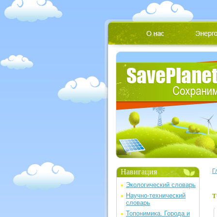
Навигация
Г
Экологический словарь
Научно-технический
Т
словарь
Топонимика. Города и