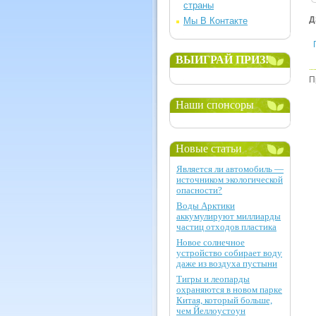
страны
Д
Мы В Контакте
ВЫИГРАЙ ПРИЗ!
П
Наши спонсоры
Новые статьи
Является ли автомобиль —
источником экологической
опасности?
Воды Арктики
аккумулируют миллиарды
частиц отходов пластика
Новое солнечное
устройство собирает воду
даже из воздуха пустыни
Тигры и леопарды
охраняются в новом парке
Китая, который больше,
чем Йеллоустоун