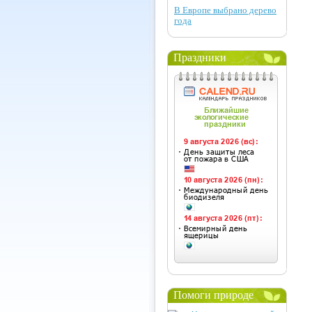
В Европе выбрано дерево
года
Праздники
Помоги природе