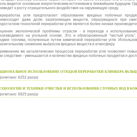
голь видится основным энергетическим источником в ближайшем будущем. Од
риведет к росту отрицательного воздействия на окружающую среду.
ереработка угля предполагает образование вредных побочных продук
ревосходит даже долю загрязняющих веществ, образующихся при сжи
едостатком технологий переработки угля является более низкая производи
ешение экологической проблемы отрасли - в переходе к использовани
роизводимого на угольной основе. Это и облагороженный "чистый уголь",
идкие топлива, полученные путем химической переработки угля. Использов
начительному снижению выбросов вредных веществ в атмосферу.
рименение же каталитических процессов переработки угля позволяет повы
ак следствие - уменьшается и количество вредных побочных продуктов и дос
АЦИОНАЛЬНОЕ ИСПОЛЬЗОВАНИЕ ОТХОДОВ ПЕРЕРАБОТКИ КЛИНКЕРА ВАЛЬЦ
рочитано: 6252 раз(а)
ЕХНОЛОГИИ И ТЕХНИКИ ОЧИСТКИ И ИСПОЛЬЗОВАНИЯ СТОЧНЫХ ВОД В КО
рочитано: 6925 раз(а)