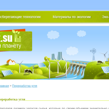
лавная
>
Переработка угля
ереработка угля
лагодаря размеру запасов сырья, которые по своим объемам значительно 