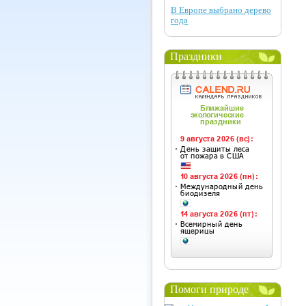
В Европе выбрано дерево
года
Праздники
Помоги природе