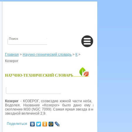
Главная
>
Научно-технический словарь
>
К
>
Козерог
НАУЧНО-ТЕХНИЧЕСКИЙ СЛОВАРЬ
Козерог
- КОЗЕРОГ, созвездие южной части неба, расположенное на эк
Водолея. Название «Козерог» было дано ему астрологами. Это со
скопление М30 (NGC 7099). Самая яркая звезда в нем -
Дельта
Козерога, 
звездной величиной 2,9.
Поделиться