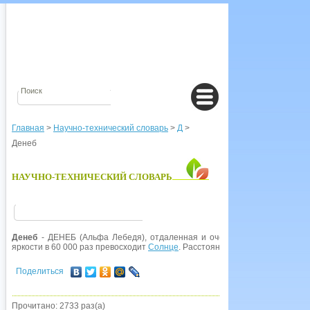
Главная
>
Научно-технический словарь
>
Д
>
Денеб
НАУЧНО-ТЕХНИЧЕСКИЙ СЛОВАРЬ
Денеб
- ДЕНЕБ (Альфа Лебедя), отдаленная и очень яркая звезда, бел
яркости в 60 000 раз превосходит
Солнце
. Расстояние до него равно 1500
Поделиться
Прочитано: 2733 раз(а)