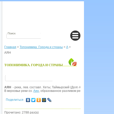
Главная
>
Топонимика. Города и страны
>
А
>
АЯН
ТОПОНИМИКА. ГОРОДА И СТРАНЫ
АЯН
- река, лев. составл. Хеты; Таймырский (Долг.-Ненец.) ао. Из эвенк. ая
В верховье реки оз.
Аян
, образованное разливом реки
по
долине на 50 км.
Поделиться
Прочитано: 2788 раз(а)