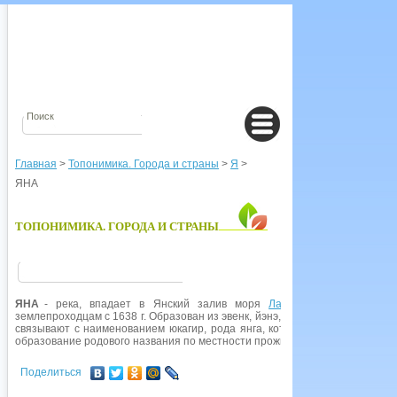
Главная
>
Топонимика. Города и страны
>
Я
>
ЯНА
ТОПОНИМИКА. ГОРОДА И СТРАНЫ
ЯНА
- река, впадает в Янский залив моря
Лаптевых
;
Якутия
. Ги
землепроходцам с 1638 г. Образован из эвенк, йэнэ, йэн(г)э 'очень больша
связывают с наименованием юкагир, рода янга, который кочевал
по
этой
образование родового названия по местности проживания. См. также
Вер
Поделиться