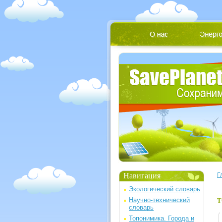
Навигация
Г
Экологический словарь
Научно-технический
Т
словарь
Топонимика. Города и