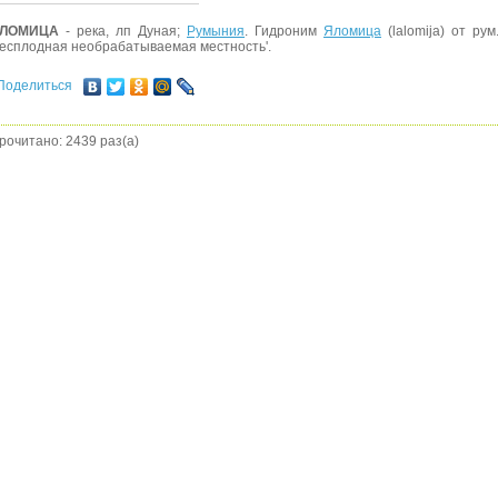
ЛОМИЦА
- река, лп Дуная;
Румыния
. Гидроним
Яломица
(lalomija) от рум.
бесплодная необрабатываемая местность'.
Поделиться
рочитано: 2439 раз(а)