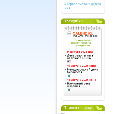
В Европе выбрано дерево
года
Праздники
Помоги природе