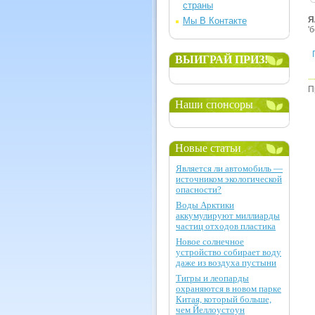
страны
Я
Мы В Контакте
'
ВЫИГРАЙ ПРИЗ!
П
Наши спонсоры
Новые статьи
Является ли автомобиль —
источником экологической
опасности?
Воды Арктики
аккумулируют миллиарды
частиц отходов пластика
Новое солнечное
устройство собирает воду
даже из воздуха пустыни
Тигры и леопарды
охраняются в новом парке
Китая, который больше,
чем Йеллоустоун