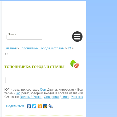
Главная
>
Топонимика. Города и страны
>
Ю
>
ЮГ
ТОПОНИМИКА. ГОРОДА И СТРАНЫ
ЮГ
- река, пр. составл.
Сев
. Двины; Кировская и Вологодская обл. Названи
термин
юг
'река', который входит в состав названий многих рек Севера (ср
См. также
Великий Устюг
,
Северная Двина
,
Устюжна
,
Южа
.
Поделиться