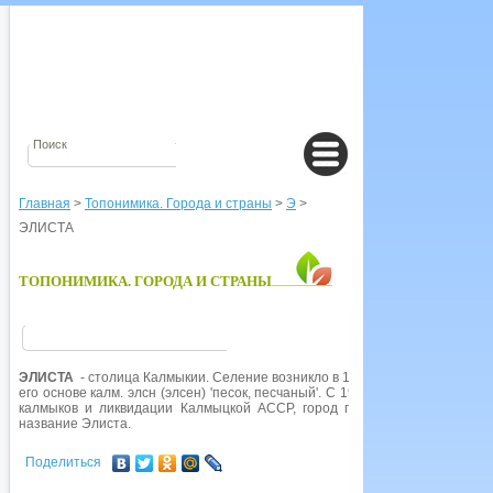
Главная
>
Топонимика. Города и страны
>
Э
>
ЭЛИСТА
ТОПОНИМИКА. ГОРОДА И СТРАНЫ
ЭЛИСТА
- столица Калмыкии. Селение возникло в 1865 г. на р.
Элиста
(со
его основе калм. элсн (элсен) 'песок, песчаный'. С 1930 г. гор. Элиста. В
калмыков и ликвидации Калмыцкой АССР, город переименован в
Степ
название Элиста.
Поделиться