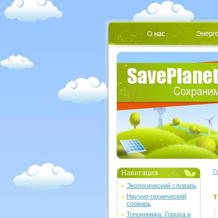
Навигация
Г
Экологический словарь
Научно-технический
Т
словарь
Топонимика. Города и