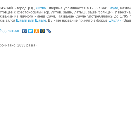
ЯУЛЯЙ
- город, р.ц.,
Литва
. Впервые упоминается в 1236 г. как
Сауле
, назв
итовцев с крестоносцами (ср. литов. saule, латыш, saule 'солнце'). Извест
азвание из личного имени Саул. Название Сауле употреблялось до 1795 г.
азывался
Шавли
или
Шавле
. В Литве название принято в форме
Шяуляй
(Siaul
Поделиться
рочитано: 2833 раз(а)