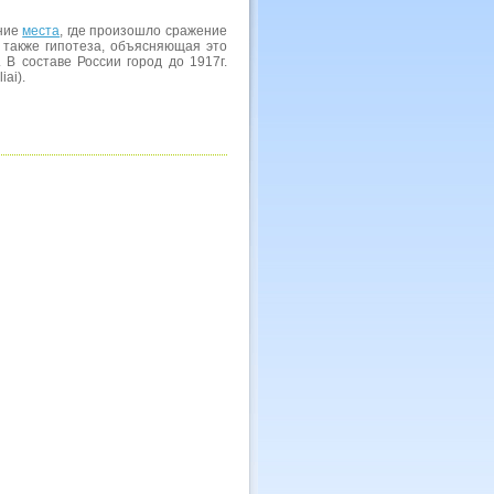
ание
места
, где произошло сражение
на также гипотеза, объясняющая это
 В составе России город до 1917г.
iai).