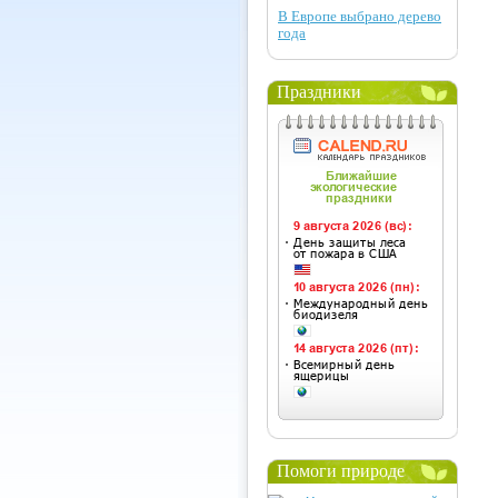
В Европе выбрано дерево
года
Праздники
Помоги природе