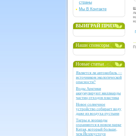
страны
Ш
Мы В Контакте
л
н
н
ВЫИГРАЙ ПРИЗ!
Наши спонсоры
П
Новые статьи
Является ли автомобиль —
источником экологической
опасности?
Воды Арктики
аккумулируют миллиарды
частиц отходов пластика
Новое солнечное
устройство собирает воду
даже из воздуха пустыни
Тигры и леопарды
охраняются в новом парке
Китая, который больше,
чем Йеллоустоун