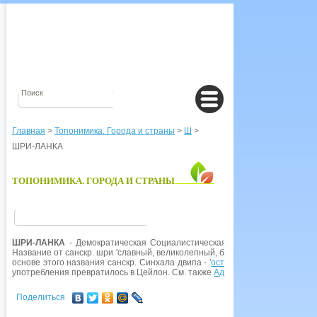
Главная
>
Топонимика. Города и страны
>
Ш
>
ШРИ-ЛАНКА
ТОПОНИМИКА. ГОРОДА И СТРАНЫ
ШРИ-ЛАНКА
- Демократическая Социалистическая Республика
Шри-Лан
Название от санскр. шри 'славный, великолепный, благословенный', ланка 
основе этого названия санскр. Синхала двипа - '
остров
сингалов' (сингалы
употребления превратилось в Цейлон. См. также
Адамов Мост
.
Поделиться