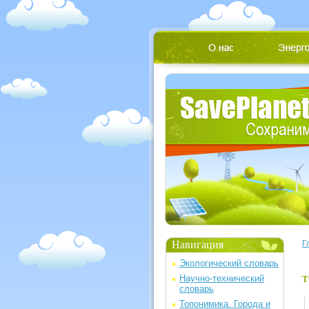
Навигация
Г
Экологический словарь
Научно-технический
Т
словарь
Топонимика. Города и