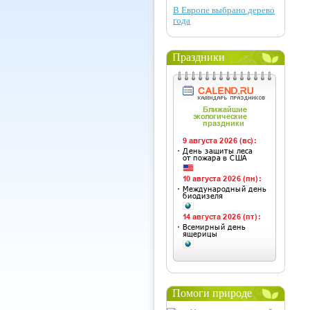
В Европе выбрано дерево
года
Праздники
Помоги природе