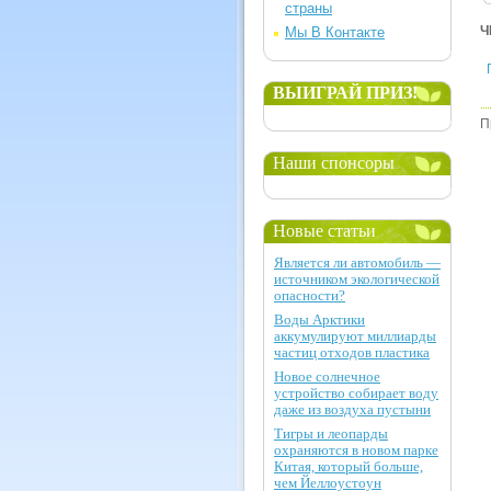
страны
Ч
Мы В Контакте
ВЫИГРАЙ ПРИЗ!
П
Наши спонсоры
Новые статьи
Является ли автомобиль —
источником экологической
опасности?
Воды Арктики
аккумулируют миллиарды
частиц отходов пластика
Новое солнечное
устройство собирает воду
даже из воздуха пустыни
Тигры и леопарды
охраняются в новом парке
Китая, который больше,
чем Йеллоустоун