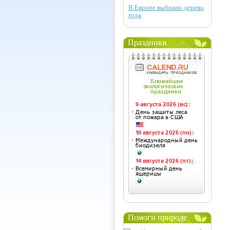
В Европе выбрано дерево
года
Праздники
Помоги природе