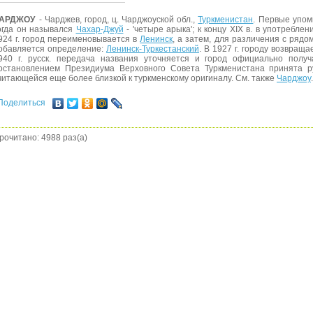
АРДЖОУ
- Чарджев, город, ц. Чарджоуской обл.,
Туркменистан
. Первые упоми
огда он назывался
Чахар-Джуй
- 'четыре арыка'; к концу XIX в. в употребл
924 г. город переименовывается в
Ленинск
, а затем, для различения с рядо
обавляется определение:
Ленинск-Туркестанский
. В 1927 г. городу возвращ
940 г. русск. передача названия уточняется и город официально полу
остановлением Президиума Верховного Совета Туркменистана принята р
читающейся еще более близкой к туркменскому оригиналу. См. также
Чарджоу
.
Поделиться
рочитано: 4988 раз(а)