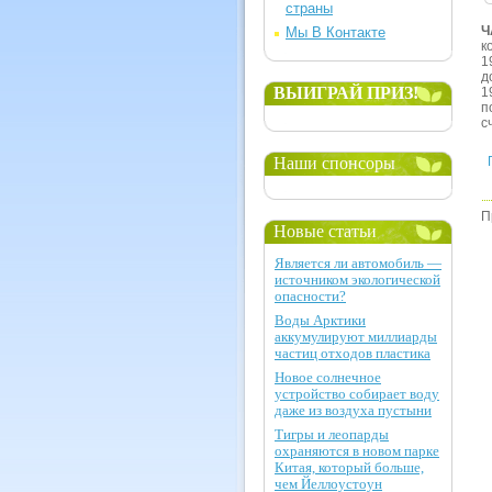
страны
Ч
Мы В Контакте
к
1
д
ВЫИГРАЙ ПРИЗ!
1
п
с
Наши спонсоры
П
Новые статьи
Является ли автомобиль —
источником экологической
опасности?
Воды Арктики
аккумулируют миллиарды
частиц отходов пластика
Новое солнечное
устройство собирает воду
даже из воздуха пустыни
Тигры и леопарды
охраняются в новом парке
Китая, который больше,
чем Йеллоустоун