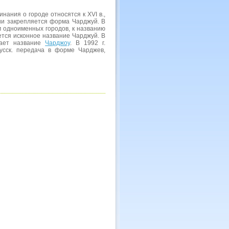
нания о городе относятся к XVI в.,
ении закрепляется форма Чарджуй. В
м одноименных городов, к названию
ается исконное название Чарджуй. В
чает название
Чарджоу
. В 1992 г.
усск. передача в форме Чарджев,