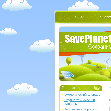
Навигация
Г
Экологический словарь
Научно-технический
Т
словарь
Топонимика. Города и