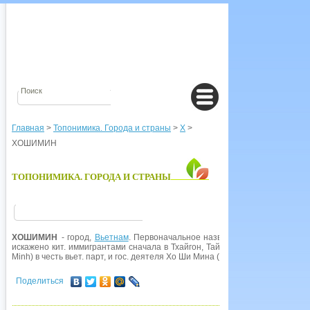
Главная
>
Топонимика. Города и страны
>
Х
>
ХОШИМИН
ТОПОНИМИКА. ГОРОДА И СТРАНЫ
ХОШИМИН
- город,
Вьетнам
. Первоначальное название Денгон (от вьет, 
искажено кит. иммигрантами сначала в Тхайгон, Тайгон, затем
Сайгон
. В 
Minh) в честь вьет. парт, и гос. деятеля Хо Ши Мина (1890-1969).
Поделиться