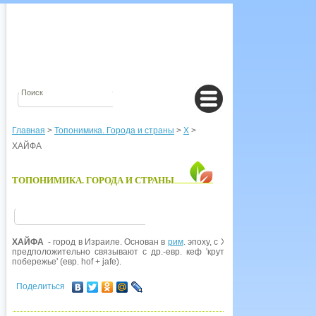
Главная
>
Топонимика. Города и страны
>
Х
>
ХАЙФА
ТОПОНИМИКА. ГОРОДА И СТРАНЫ
ХАЙФА
- город в Израиле. Основан в
рим
. эпоху, с XI в. сравнительно к
предположительно связывают с др.-евр. кеф 'крутой обрыв, скала, утес
побережье' (евр. hof + jafe).
Поделиться