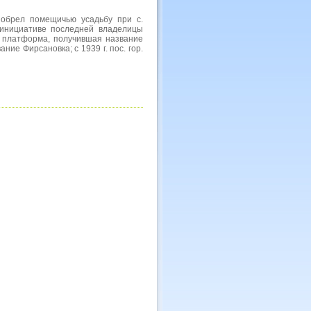
риобрел помещичью усадьбу при с.
нициативе последней владелицы
а платформа, получившая название
ие Фирсановка; с 1939 г. пос. гор.