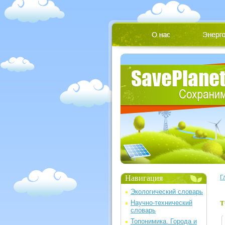
Навигация
Г
Экологический словарь
Научно-технический
Т
словарь
Топонимика. Города и