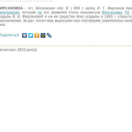
ИРСАНОВКА
- пгт, Московская обл. В ) 869 г. купец И. Г. Фирсанов п
ередниково
, которая
по
его фамилии стала называться
Фирсановка
.
По
и
садьбы В. И. Фирсановой и на ее средства близ усадьбы в 1893 г. открыт
ирсановская. За дач. посел ком, выросшим при платформе, закрепилось назван
ипа.
Поделиться
рочитано: 2822 раз(а)