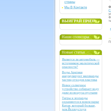
страны
Ф
Мы В Контакте
С
у
Ф
ВЫИГРАЙ ПРИЗ!
т
Наши спонсоры
П
Новые статьи
Является ли автомобиль —
источником экологической
опасности?
Воды Арктики
аккумулируют миллиарды
частиц отходов пластика
Новое солнечное
устройство собирает воду
даже из воздуха пустыни
Тигры и леопарды
охраняются в новом парке
Китая, который больше,
чем Йеллоустоун