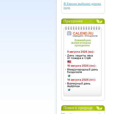
В Европе выбрано дерево
года
Праздники
Помоги природе