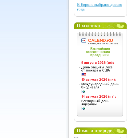
В Европе выбрано дерево
года
Праздники
Помоги природе