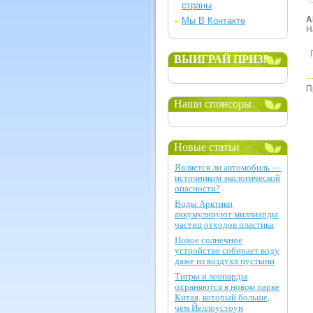
страны
А
Мы В Контакте
Н
ВЫИГРАЙ ПРИЗ!
П
Наши спонсоры
Новые статьи
Является ли автомобиль —
источником экологической
опасности?
Воды Арктики
аккумулируют миллиарды
частиц отходов пластика
Новое солнечное
устройство собирает воду
даже из воздуха пустыни
Тигры и леопарды
охраняются в новом парке
Китая, который больше,
чем Йеллоустоун