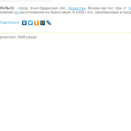
РАЛЬСК
- город, Кзыл-Ординская обл.,
Казахстан
. Возник как пос. при ст.
А
азвание
по
расположению на берегу моря. В 1938 г. пос. преобразован в горо
Поделиться
рочитано: 2698 раз(а)