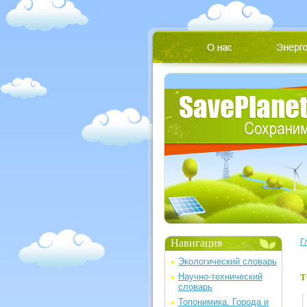
Навигация
Г
Экологический словарь
Научно-технический
Т
словарь
Топонимика. Города и