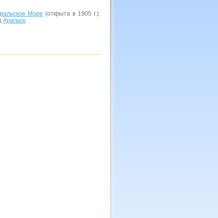
ральское Море
(открыта в 1905 г.).
д
Аральск
.