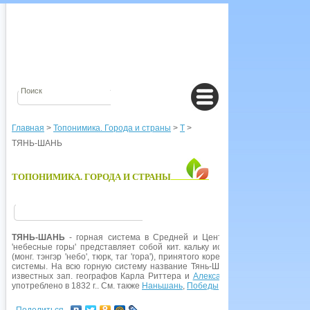
Главная
>
Топонимика. Города и страны
>
Т
>
ТЯНЬ-ШАНЬ
ТОПОНИМИКА. ГОРОДА И СТРАНЫ
ТЯНЬ-ШАНЬ
- горная система в Средней и Центр. Азии;
Киргизия
,
К
'небесные горы' представляет собой кит. кальку исконного монг.-тюрк, 
(монг. тэнгэр 'небо', тюрк, таг 'гора'), принятого коренным населением дл
системы. На всю горную систему название Тянь-Шань было распростран
известных зап. географов Карла Риттера и
Александра
Гумбольдта. В р
употреблено в 1832 г.. См. также
Наньшань
,
Победы
пик,
Семенова
ледник,