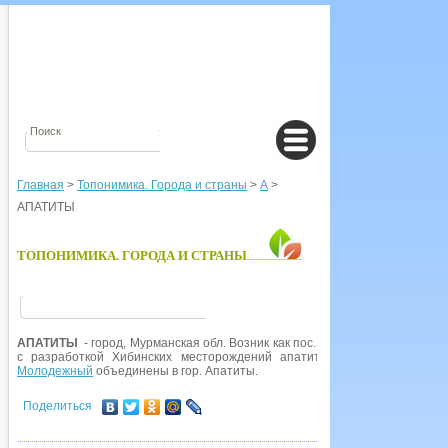
Главная
>
Топонимика. Города и страны
>
А
>
АПАТИТЫ
ТОПОНИМИКА. ГОРОДА И СТРАНЫ
АПАТИТЫ
- город, Мурманская обл. Возник как пос. при ст.
Апатиты
(откры
с разработкой Хибинских месторождений апатито-нефелиновых руд.
Молодежный
объединены в гор. Апатиты.
Поделиться