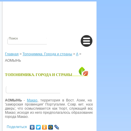
Главная
>
Топонимика. Города и страны
>
А
>
АОМЫНЬ
ТОПОНИМИКА. ГОРОДА И СТРАНЫ
АОМЫНЬ
-
Макао
, территория в Вост. Азии, на берегу Юж.-Китайског
'заморская провинция' Португалии. Совр. кит. название
Аомынь
от ао '
дверь', что осмысливается как 'порт, служащий воротами в Юж.
Китай
'.
Макао; исходя из него предполагалось образование от кит. Амакао 'храм 
города Макао.
Поделиться