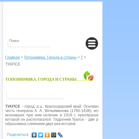
Главная
>
Топонимика. Города и страны
>
Т
>
ТУАПСЕ
ТОПОНИМИКА. ГОРОДА И СТРАНЫ
ТУАПСЕ
- город, р.ц., Краснодарский край. Основан в 1864-1870 гг. как 
честь генерала А. А. Вельяминова (1785-1838), который командовал в э
возникшее при нем селение в 1916 г. преобразованы в город с назв
которой он располагался. Гидроним Туапсе - 'две реки' (адыг. туа 'два', п
образована слиянием двух рек-истоков.
Поделиться