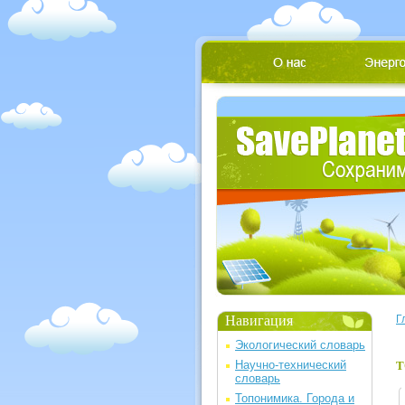
Навигация
Г
Экологический словарь
Научно-технический
Т
словарь
Топонимика. Города и