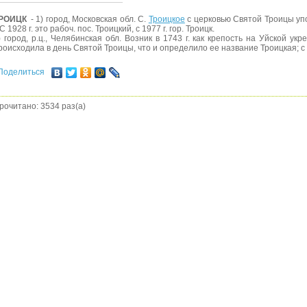
РОИЦК
- 1) город, Московская обл. С.
Троицкое
с церковью Святой Троицы уп
. С 1928 г. это рабоч. пос. Троицкий, с 1977 г. гор. Троицк.
) город, р.ц., Челябинская обл. Возник в 1743 г. как крепость на Уйской ук
роисходила в день Святой Троицы, что и определило ее название Троицкая; с 1
Поделиться
рочитано: 3534 раз(а)