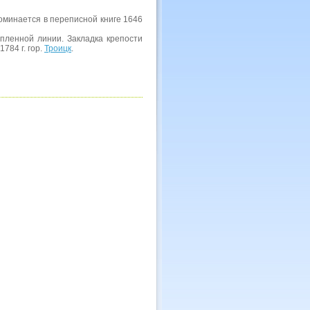
оминается в переписной книге 1646
репленной линии. Закладка крепости
784 г. гор.
Троицк
.