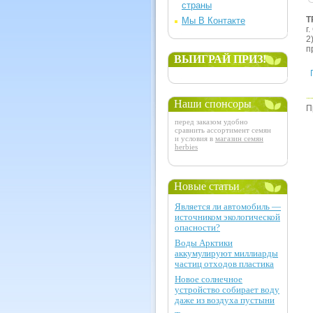
страны
Т
Мы В Контакте
г
2
п
ВЫИГРАЙ ПРИЗ!
Наши спонсоры
П
перед заказом удобно
сравнить ассортимент семян
и условия в
магазин семян
herbies
Новые статьи
Является ли автомобиль —
источником экологической
опасности?
Воды Арктики
аккумулируют миллиарды
частиц отходов пластика
Новое солнечное
устройство собирает воду
даже из воздуха пустыни