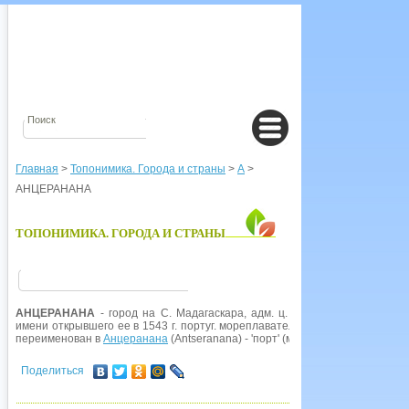
Главная
>
Топонимика. Города и страны
>
А
>
АНЦЕРАНАНА
ТОПОНИМИКА. ГОРОДА И СТРАНЫ
АНЦЕРАНАНА
- город на С. Мадагаскара, адм. ц. пров. Основан в 1841
имени открывшего ее в 1543 г. португ. мореплавателя; по бухте и город п
переименован в
Анцеранана
(Antseranana) - 'порт' (малагас. seranana 'порт
Поделиться