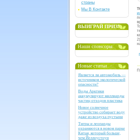
страны
Т
Мы В Контакте
и
п
в
ВЫИГРАЙ ПРИЗ!
Т
т
к
2
н
Наши спонсоры
Новые статьи
П
Является ли автомобиль —
источником экологической
опасности?
Воды Арктики
аккумулируют миллиарды
частиц отходов пластика
Новое солнечное
устройство собирает воду
даже из воздуха пустыни
Тигры и леопарды
охраняются в новом парке
Китая, который больше,
чем Йеллоустоун