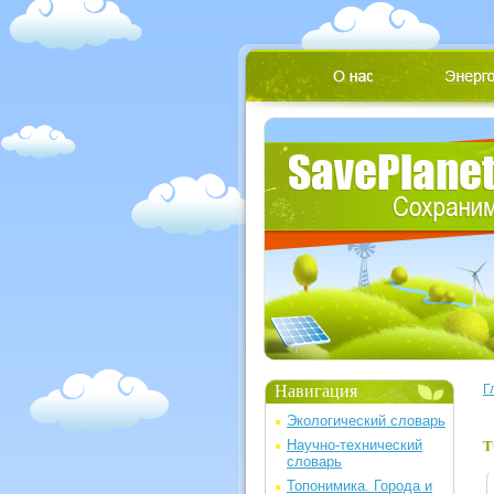
Навигация
Г
Экологический словарь
Научно-технический
Т
словарь
Топонимика. Города и