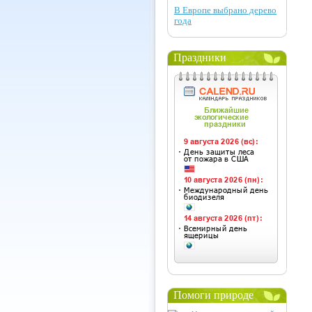
В Европе выбрано дерево
года
Праздники
Помоги природе