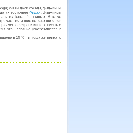
Tonga) о-вам дали соседи, фиджийцы
одятся восточнее
Фиджи
, фиджийцы
вали их Тонга - 'западные'. В то же
 отражает истинное положение о-вов
теприимство островитян и в память о
ремя это название употребляется в
лашена в 1970 г. и тогда же принято