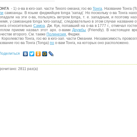
ОНГА
- 1) о-ва в юго-зап. части Тихого океана; гос-во
Тонга
. Название Тонга (
ли
самоанцы. В языке фиджийцев tonga 'запад'. Но поскольку о-ва Тонга нах
опадали на эти о-ва, пользуясь ветром tonga, т. е. западным, и поэтому наз
ремя, у самоанцев tonga 'юго-запад', следовательно в этом случае название
онга относительно
Самоа
. Дж. Кук, попавший на о-ва в 1777 г., отмечал гос
еплом приеме назвал этот арх. о-вами
Дружбы
(Friendly). В настоящее в
ачестве второго. См. также
Полинезия
, Фиджи.
) Королевство Тонга, гос-во в юго-зап. части Океании. Независимость провозг
азвание гос-ва Тонга (Tonga)
по
о-вам Тонга, на которых оно расположено.
Поделиться
рочитано: 2811 раз(а)