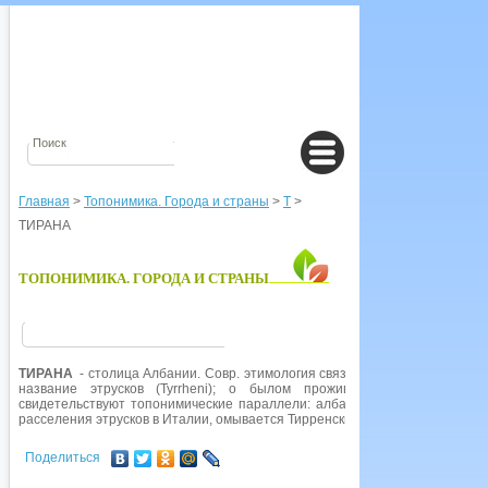
Главная
>
Топонимика. Города и страны
>
Т
>
ТИРАНА
ТОПОНИМИКА. ГОРОДА И СТРАНЫ
ТИРАНА
- столица Албании. Совр. этимология связывает название
Тира
название этрусков (Tyrrheni); о былом проживании этрусков на 
свидетельствуют топонимические параллели: албанцев к Ю. от Тираны 
расселения этрусков в Италии, омывается Тирренским морем.
Поделиться