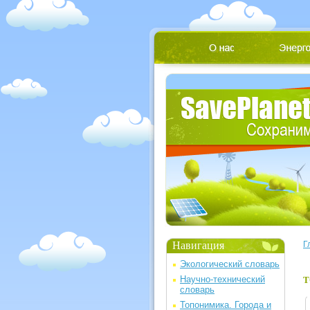
Навигация
Г
Экологический словарь
Научно-технический
Т
словарь
Топонимика. Города и