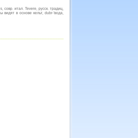
s, совр. итал. Tevere, русск. традиц,
ры видят в основе кельт, dubr-'вода,