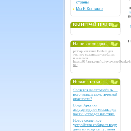
страны
Т
Мы В Контакте
Т
п
ВЫИГРАЙ ПРИЗ!
П
Наши спонсоры
разбор магазина Herbies для
тех, кто сравнивает сидбанки
и каталоги
https://817area.com/ru/review/seedbanks/h
81/
Новые статьи
Является ли автомобиль —
источником экологической
опасности?
Воды Арктики
аккумулируют миллиарды
частиц отходов пластика
Новое солнечное
устройство собирает воду
даже из воздуха пустыни