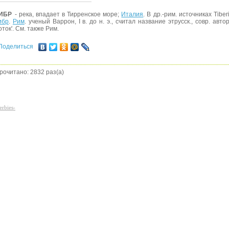
ИБР
- река, впадает в Тирренское море;
Италия
. В др.-рим. источниках Tiberi
ибр
.
Рим
. ученый Варрон, I в. до н. э., считал название этрусск., совр. авто
оток'. См. также Рим.
Поделиться
рочитано: 2832 раз(а)
erbies-