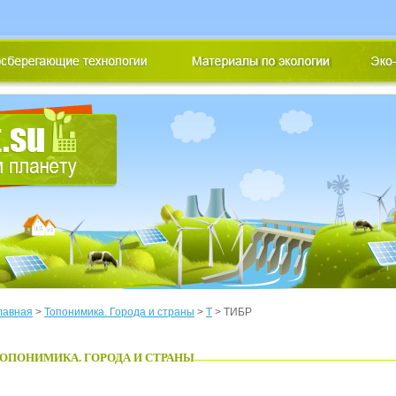
лавная
>
Топонимика. Города и страны
>
Т
> ТИБР
ОПОНИМИКА. ГОРОДА И СТРАНЫ