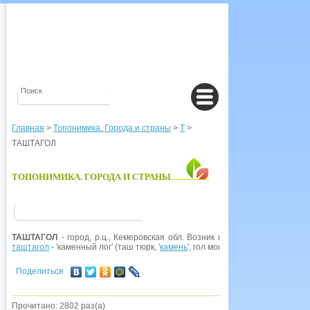
Главная
>
Топонимика. Города и страны
>
Т
>
ТАШТАГОЛ
ТОПОНИМИКА. ГОРОДА И СТРАНЫ
ТАШТАГОЛ
- город, р.ц., Кемеровская обл. Возник в 1939 г. как руднич
таштагол
- 'каменный лог' (таш тюрк, '
камень
', гол монг., тюрк, 'река, долина,
Поделиться
Прочитано: 2802 раз(а)