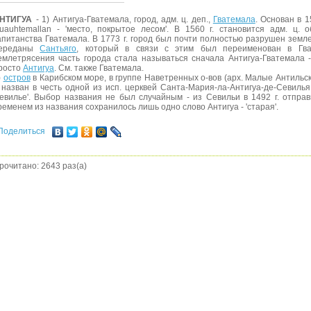
НТИГУА
- 1) Антигуа-Гватемала, город, адм. ц. деп.,
Гватемала
. Основан в 1
uauhtemallan - 'место, покрытое лесом'. В 1560 г. становится адм. ц. 
апитанства Гватемала. В 1773 г. город был почти полностью разрушен земл
ереданы
Сантьяго
, который в связи с этим был переименован в Гва
емлетрясения часть города стала называться сначала Антигуа-Гватемала -
росто
Антигуа
. См. также Гватемала.
)
остров
в Карибском море, в группе Наветренных о-вов (арх. Малые Антильски
 назван в честь одной из исп. церквей Санта-Мария-ла-Антигуа-де-Севилья
евилье'. Выбор названия не был случайным - из Севильи в 1492 г. отправ
ременем из названия сохранилось лишь одно слово Антигуа - 'старая'.
Поделиться
рочитано: 2643 раз(а)