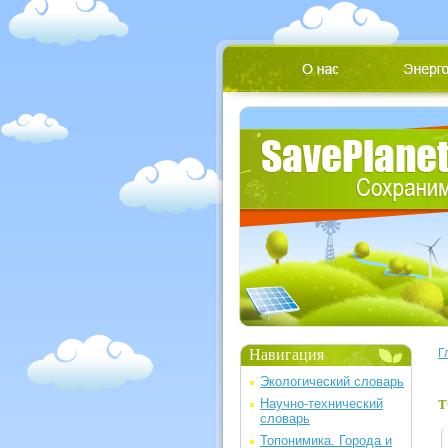
Навигация
Г
Экологический словарь
Научно-технический
Т
словарь
Топонимика. Города и