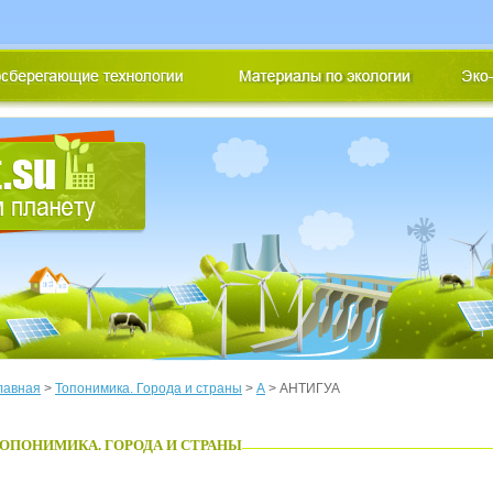
лавная
>
Топонимика. Города и страны
>
А
> АНТИГУА
ОПОНИМИКА. ГОРОДА И СТРАНЫ