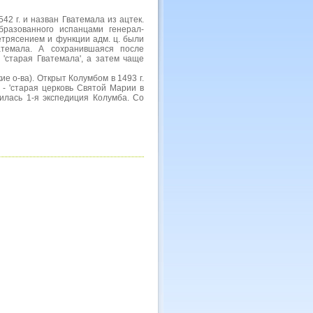
542 г. и назван Гватемала из ацтек.
образованного испанцами генерал-
етрясением и функции адм. ц. были
темала. А сохранившаяся после
 'старая Гватемала', а затем чаще
е о-ва). Открыт Колумбом в 1493 г.
 - 'старая церковь Святой Марии в
илась 1-я экспедиция Колумба. Со