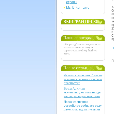
страны
А
Мы В Контакте
G
к
п
ВЫИГРАЙ ПРИЗ!
з
п
2
и
С
Наши спонсоры
в
обзор сидбанка с акцентом на
каталог семян, оплату и
сервис есть в
обзор herbies
здесь
П
Новые статьи
Является ли автомобиль —
источником экологической
опасности?
Воды Арктики
аккумулируют миллиарды
частиц отходов пластика
Новое солнечное
устройство собирает воду
даже из воздуха пустыни