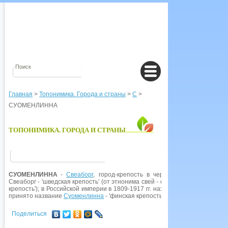
Главная
>
Топонимика. Города и страны
>
С
>
СУОМЕНЛИННА
ТОПОНИМИКА. ГОРОДА И СТРАНЫ
СУОМЕНЛИННА
-
Свеаборг
, город-крепость в черте
Хельсинки
,
Финля
Свеаборг - 'шведская крепость' (от этнонима свей - одно из основных пле
крепость'); в Российской империи в 1809-1917 гг. название Свеаборг был
принято название
Суоменлинна
- 'финская крепость' (от фин. suomen 'финс
Поделиться