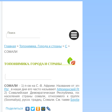
Главная
>
Топонимика. Города и страны
>
С
>
СОМАЛИ
ТОПОНИМИКА. ГОРОДА И СТРАНЫ
СОМАЛИ
- 1) п-oв на С.-В. Африки. Название от этнонима
сомали
. У Пто
Рог
, в наши дни его часто называют
Африканский Рог
. См. также
Сомали
, 
2) Сомалийская Демократическая Республика, гос-во на С.-В. Африк
населения страны сомали, относимого к группе кушитов. Совр. о
(Soomaliya), русск. традиц. Сомали. См. также
Бербера
,
Уэби-Шабелле
.
Поделиться