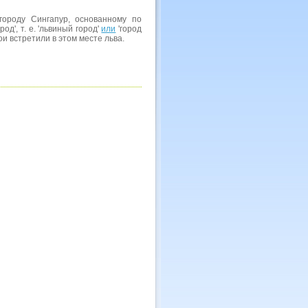
ороду Сингапур, основанному по
од', т. е. 'львиный город'
или
'город
ои встретили в этом месте льва.