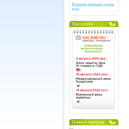
В Европе выбрано дерево
года
Праздники
Помоги природе