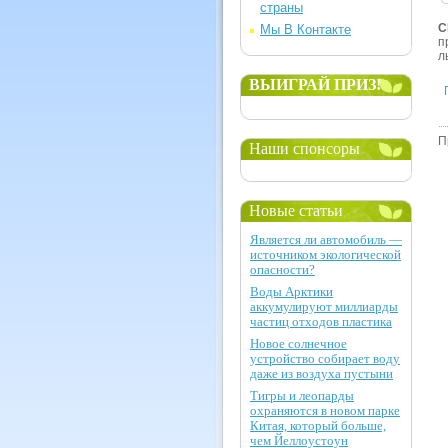
страны
С
Мы В Контакте
п
л
ВЫИГРАЙ ПРИЗ!
П
Наши спонсоры
Новые статьи
Является ли автомобиль —
источником экологической
опасности?
Воды Арктики
аккумулируют миллиарды
частиц отходов пластика
Новое солнечное
устройство собирает воду
даже из воздуха пустыни
Тигры и леопарды
охраняются в новом парке
Китая, который больше,
чем Йеллоустоун