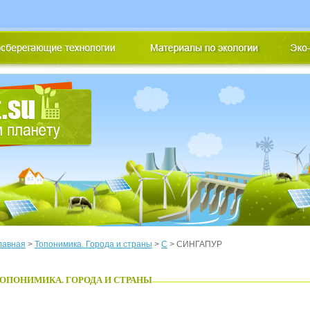
лавная
>
Топонимика. Города и страны
>
С
> СИНГАПУР
ОПОНИМИКА. ГОРОДА И СТРАНЫ