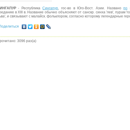
ИНГАПУР
- Республика
Сингапур
, гос-во в Юго-Вост. Азии. Названо
по
г
реданию в XIII в. Название обычно объясняют от санскр. синха 'лев', пурам 'гор
ьва', и связывают с малайск. фольклором, согласно которому легендарные гер
Поделиться
рочитано: 3096 раз(а)