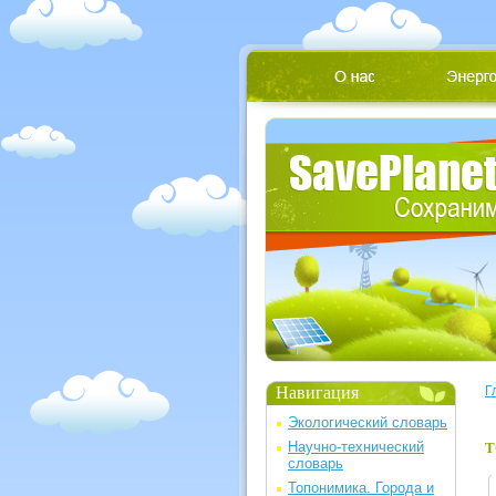
Навигация
Г
Экологический словарь
Научно-технический
Т
словарь
Топонимика. Города и